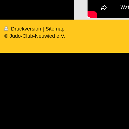
Druckversion
|
Sitemap
© Judo-Club-Neuwied e.V.